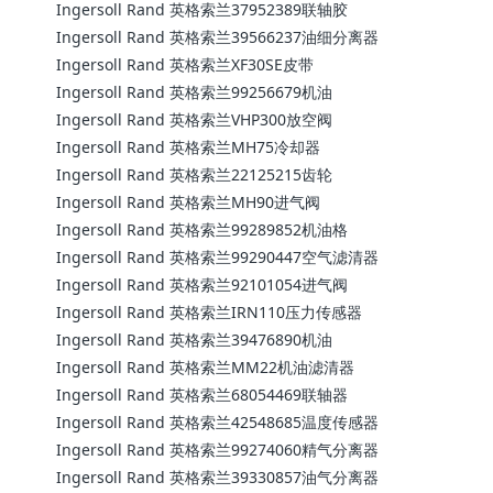
Ingersoll Rand 英格索兰37952389联轴胶
Ingersoll Rand 英格索兰39566237油细分离器
Ingersoll Rand 英格索兰XF30SE皮带
Ingersoll Rand 英格索兰99256679机油
Ingersoll Rand 英格索兰VHP300放空阀
Ingersoll Rand 英格索兰MH75冷却器
Ingersoll Rand 英格索兰22125215齿轮
Ingersoll Rand 英格索兰MH90进气阀
Ingersoll Rand 英格索兰99289852机油格
Ingersoll Rand 英格索兰99290447空气滤清器
Ingersoll Rand 英格索兰92101054进气阀
Ingersoll Rand 英格索兰IRN110压力传感器
Ingersoll Rand 英格索兰39476890机油
Ingersoll Rand 英格索兰MM22机油滤清器
Ingersoll Rand 英格索兰68054469联轴器
Ingersoll Rand 英格索兰42548685温度传感器
Ingersoll Rand 英格索兰99274060精气分离器
Ingersoll Rand 英格索兰39330857油气分离器