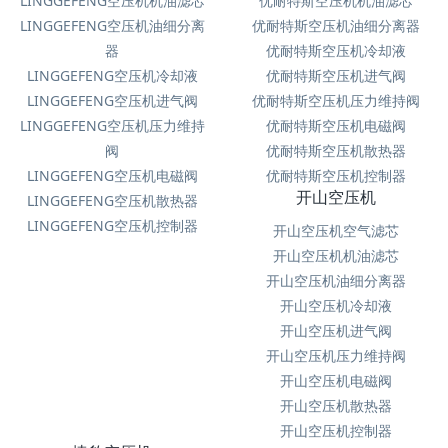
LINGGEFENG空压机机油滤芯
优耐特斯空压机机油滤芯
LINGGEFENG空压机油细分离
优耐特斯空压机油细分离器
器
优耐特斯空压机冷却液
LINGGEFENG空压机冷却液
优耐特斯空压机进气阀
LINGGEFENG空压机进气阀
优耐特斯空压机压力维持阀
LINGGEFENG空压机压力维持
优耐特斯空压机电磁阀
阀
优耐特斯空压机散热器
LINGGEFENG空压机电磁阀
优耐特斯空压机控制器
开山空压机
LINGGEFENG空压机散热器
LINGGEFENG空压机控制器
开山空压机空气滤芯
开山空压机机油滤芯
开山空压机油细分离器
开山空压机冷却液
开山空压机进气阀
开山空压机压力维持阀
开山空压机电磁阀
开山空压机散热器
开山空压机控制器