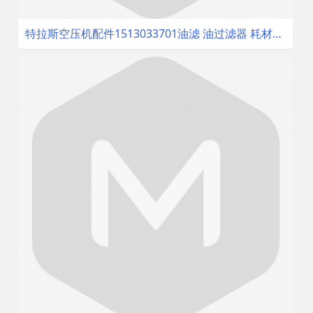
特拉斯空压机配件1513033701油滤 油过滤器 耗材三滤