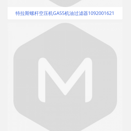
特拉斯螺杆空压机GA55机油过滤器1092001621