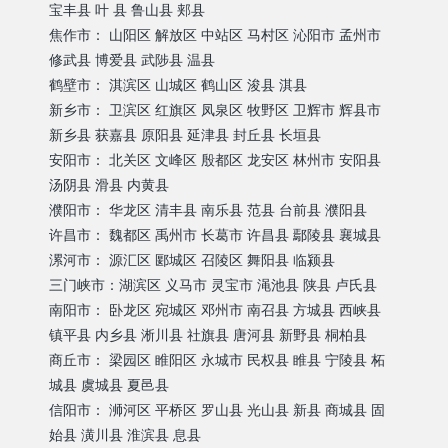
宝丰县 叶 县 鲁山县 郏县
焦作市： 山阳区 解放区 中站区 马村区 沁阳市 孟州市
修武县 博爱县 武陟县 温县
鹤壁市： 淇滨区 山城区 鹤山区 浚县 淇县
新乡市： 卫滨区 红旗区 凤泉区 牧野区 卫辉市 辉县市
新乡县 获嘉县 原阳县 延津县 封丘县 长垣县
安阳市： 北关区 文峰区 殷都区 龙安区 林州市 安阳县
汤阴县 滑县 内黄县
濮阳市： 华龙区 清丰县 南乐县 范县 台前县 濮阳县
许昌市： 魏都区 禹州市 长葛市 许昌县 鄢陵县 襄城县
漯河市： 源汇区 郾城区 召陵区 舞阳县 临颍县
三门峡市：湖滨区 义马市 灵宝市 渑池县 陕县 卢氏县
南阳市： 卧龙区 宛城区 邓州市 南召县 方城县 西峡县
镇平县 内乡县 淅川县 社旗县 唐河县 新野县 桐柏县
商丘市： 梁园区 睢阳区 永城市 民权县 睢县 宁陵县 柘
城县 虞城县 夏邑县
信阳市： 浉河区 平桥区 罗山县 光山县 新县 商城县 固
始县 潢川县 淮滨县 息县