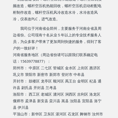
频改造，螺杆空压机热能回收，螺杆空压机启动柜配电
柜制作改造，螺杆空压机风冷改造水冷，水冷改造风
冷，仪表改PLC，进气改造。
我司位于河南省会郑州，主要服务于河南全省及周
边省份。公司现有十名从业５年以上的专业技术服务人
员，为众多客户带来了更加周到快捷的服务，得到了客
户的一致好评！
河南省服务地区（周边省份请可以跟我们联系确定电
话：15639778877）：
郑州市： 中原区 二七区 管城区 金水区 上街区 惠济区
巩义市 荥阳市 新密市 新郑市 登封市 中牟县
开封市： 鼓楼区 龙亭区 顺河区 禹王台 金明区 杞县 通
许县 尉氏县 开封县 兰考县
洛阳市： 西工区 老城区 瀍河区 涧西区 吉利区 洛龙区
偃师市 孟津县 新安县 栾川县 嵩县 汝阳县 宜阳县 洛宁
县 伊川县
平顶山市：新华区 卫东区 湛河区 石龙区 舞钢市 汝州市