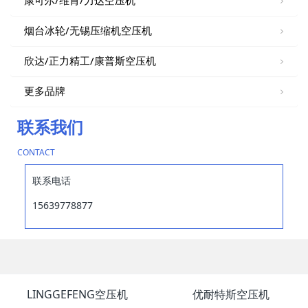
康可尔/维肯/力达空压机
烟台冰轮/无锡压缩机空压机
欣达/正力精工/康普斯空压机
更多品牌
联系我们
CONTACT
联系电话
15639778877
LINGGEFENG空压机
优耐特斯空压机