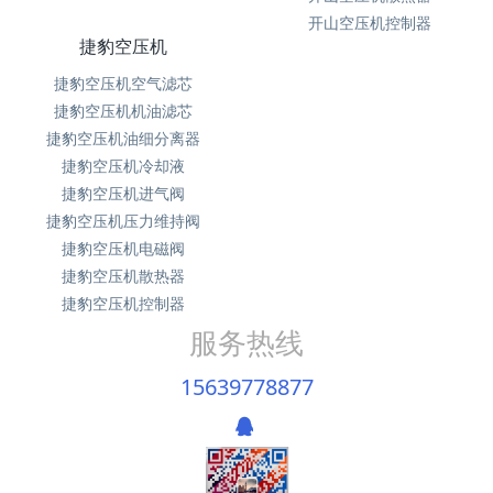
开山空压机控制器
捷豹空压机
捷豹空压机空气滤芯
捷豹空压机机油滤芯
捷豹空压机油细分离器
捷豹空压机冷却液
捷豹空压机进气阀
捷豹空压机压力维持阀
捷豹空压机电磁阀
捷豹空压机散热器
捷豹空压机控制器
服务热线
15639778877