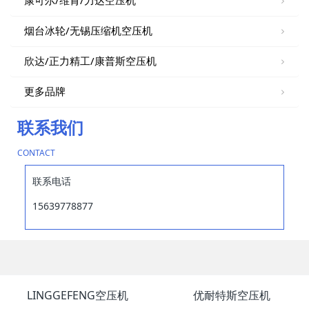
康可尔/维肯/力达空压机
烟台冰轮/无锡压缩机空压机
欣达/正力精工/康普斯空压机
更多品牌
联系我们
CONTACT
联系电话
15639778877
LINGGEFENG空压机
优耐特斯空压机