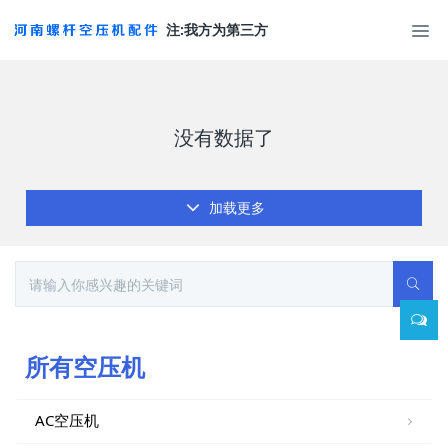
注:我方为第三方
没有数据了
加载更多
所有空压机
AC空压机