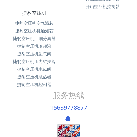
开山空压机控制器
捷豹空压机
捷豹空压机空气滤芯
捷豹空压机机油滤芯
捷豹空压机油细分离器
捷豹空压机冷却液
捷豹空压机进气阀
捷豹空压机压力维持阀
捷豹空压机电磁阀
捷豹空压机散热器
捷豹空压机控制器
服务热线
15639778877