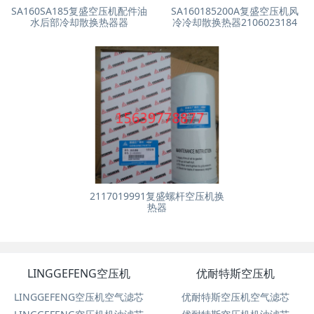
SA160SA185复盛空压机配件油
SA160185200A复盛空压机风
水后部冷却散换热器器
冷冷却散换热器2106023184
2117019991复盛螺杆空压机换
热器
LINGGEFENG空压机
优耐特斯空压机
LINGGEFENG空压机空气滤芯
优耐特斯空压机空气滤芯