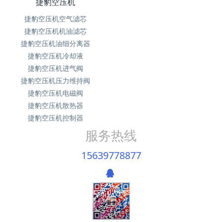
捷豹空压机
捷豹空压机空气滤芯
捷豹空压机机油滤芯
捷豹空压机油细分离器
捷豹空压机冷却液
捷豹空压机进气阀
捷豹空压机压力维持阀
捷豹空压机电磁阀
捷豹空压机散热器
捷豹空压机控制器
服务热线
15639778877