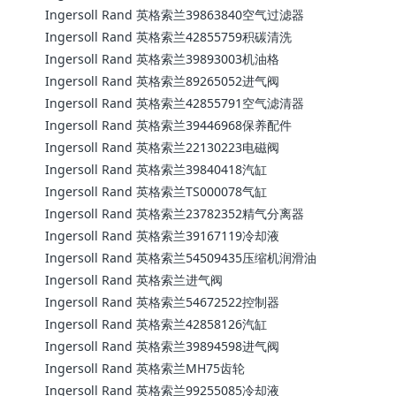
Ingersoll Rand 英格索兰39863840空气过滤器
Ingersoll Rand 英格索兰42855759积碳清洗
Ingersoll Rand 英格索兰39893003机油格
Ingersoll Rand 英格索兰89265052进气阀
Ingersoll Rand 英格索兰42855791空气滤清器
Ingersoll Rand 英格索兰39446968保养配件
Ingersoll Rand 英格索兰22130223电磁阀
Ingersoll Rand 英格索兰39840418汽缸
Ingersoll Rand 英格索兰TS000078气缸
Ingersoll Rand 英格索兰23782352精气分离器
Ingersoll Rand 英格索兰39167119冷却液
Ingersoll Rand 英格索兰54509435压缩机润滑油
Ingersoll Rand 英格索兰进气阀
Ingersoll Rand 英格索兰54672522控制器
Ingersoll Rand 英格索兰42858126汽缸
Ingersoll Rand 英格索兰39894598进气阀
Ingersoll Rand 英格索兰MH75齿轮
Ingersoll Rand 英格索兰99255085冷却液