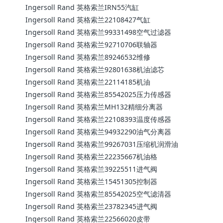
Ingersoll Rand 英格索兰IRN55汽缸
Ingersoll Rand 英格索兰22108427气缸
Ingersoll Rand 英格索兰99331498空气过滤器
Ingersoll Rand 英格索兰92710706联轴器
Ingersoll Rand 英格索兰89246532维修
Ingersoll Rand 英格索兰92801638机油滤芯
Ingersoll Rand 英格索兰22114185机油
Ingersoll Rand 英格索兰85542025压力传感器
Ingersoll Rand 英格索兰MH132精细分离器
Ingersoll Rand 英格索兰22108393温度传感器
Ingersoll Rand 英格索兰94932290油气分离器
Ingersoll Rand 英格索兰99267031压缩机润滑油
Ingersoll Rand 英格索兰22235667机油格
Ingersoll Rand 英格索兰39225511进气阀
Ingersoll Rand 英格索兰15451305控制器
Ingersoll Rand 英格索兰85542025空气滤清器
Ingersoll Rand 英格索兰23782345进气阀
Ingersoll Rand 英格索兰22566020皮带