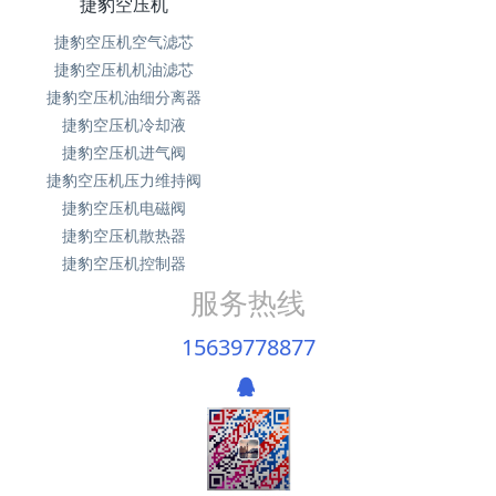
捷豹空压机
捷豹空压机空气滤芯
捷豹空压机机油滤芯
捷豹空压机油细分离器
捷豹空压机冷却液
捷豹空压机进气阀
捷豹空压机压力维持阀
捷豹空压机电磁阀
捷豹空压机散热器
捷豹空压机控制器
服务热线
15639778877