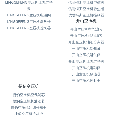
LINGGEFENG空压机压力维持
优耐特斯空压机电磁阀
阀
优耐特斯空压机散热器
LINGGEFENG空压机电磁阀
优耐特斯空压机控制器
开山空压机
LINGGEFENG空压机散热器
LINGGEFENG空压机控制器
开山空压机空气滤芯
开山空压机机油滤芯
开山空压机油细分离器
开山空压机冷却液
开山空压机进气阀
开山空压机压力维持阀
开山空压机电磁阀
开山空压机散热器
开山空压机控制器
捷豹空压机
捷豹空压机空气滤芯
捷豹空压机机油滤芯
捷豹空压机油细分离器
捷豹空压机冷却液