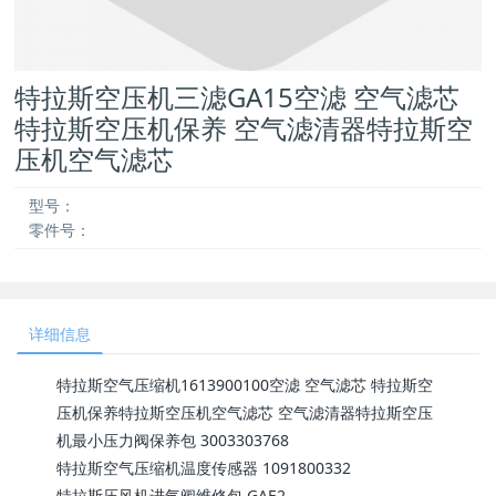
特拉斯空压机三滤GA15空滤 空气滤芯
特拉斯空压机保养 空气滤清器特拉斯空
压机空气滤芯
型号：
零件号：
详细信息
特拉斯空气压缩机1613900100空滤 空气滤芯 特拉斯空
压机保养特拉斯空压机空气滤芯 空气滤清器特拉斯空压
机最小压力阀保养包 3003303768
特拉斯空气压缩机温度传感器 1091800332
特拉斯压风机进气阀维修包 GAE2