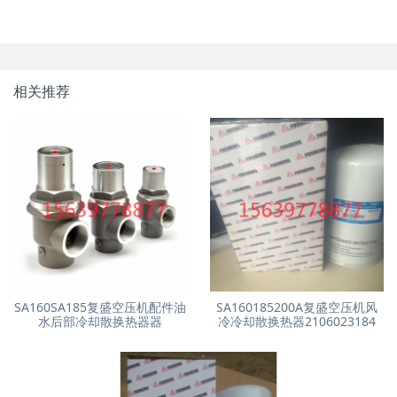
相关推荐
SA160SA185复盛空压机配件油
SA160185200A复盛空压机风
水后部冷却散换热器器
冷冷却散换热器2106023184