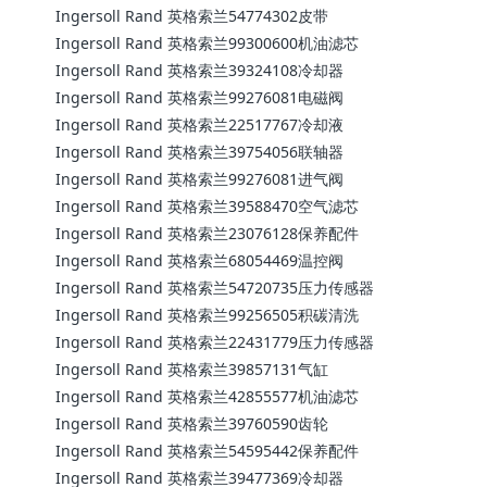
Ingersoll Rand 英格索兰54774302皮带
Ingersoll Rand 英格索兰99300600机油滤芯
Ingersoll Rand 英格索兰39324108冷却器
Ingersoll Rand 英格索兰99276081电磁阀
Ingersoll Rand 英格索兰22517767冷却液
Ingersoll Rand 英格索兰39754056联轴器
Ingersoll Rand 英格索兰99276081进气阀
Ingersoll Rand 英格索兰39588470空气滤芯
Ingersoll Rand 英格索兰23076128保养配件
Ingersoll Rand 英格索兰68054469温控阀
Ingersoll Rand 英格索兰54720735压力传感器
Ingersoll Rand 英格索兰99256505积碳清洗
Ingersoll Rand 英格索兰22431779压力传感器
Ingersoll Rand 英格索兰39857131气缸
Ingersoll Rand 英格索兰42855577机油滤芯
Ingersoll Rand 英格索兰39760590齿轮
Ingersoll Rand 英格索兰54595442保养配件
Ingersoll Rand 英格索兰39477369冷却器