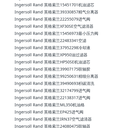
Ingersoll Rand 英格索兰15451701机油滤芯
Ingersoll Rand 英格索兰39330857精气分离器
Ingersoll Rand 英格索兰22255079进气阀
Ingersoll Rand 英格索兰XF30SE空气滤清器
Ingersoll Rand 英格索兰15456973最小压力阀
Ingersoll Rand 英格索兰22483341空滤
Ingersoll Rand 英格索兰37952298冷却液
Ingersoll Rand 英格索兰XP950油过滤器
Ingersoll Rand 英格索兰HP50SE机油滤芯
Ingersoll Rand 英格索兰39907175联轴胶
Ingersoll Rand 英格索兰99250631精细分离器
Ingersoll Rand 英格索兰39490693积碳清洗
Ingersoll Rand 英格索兰32174799进气阀
Ingersoll Rand 英格索兰22138317进气阀
Ingersoll Rand 英格索兰ML350机油格
Ingersoll Rand 英格索兰EP425进气阀
Ingersoll Rand 英格索兰IRN37空气滤清器
Ingersoll Rand 英格索兰24080475联轴器