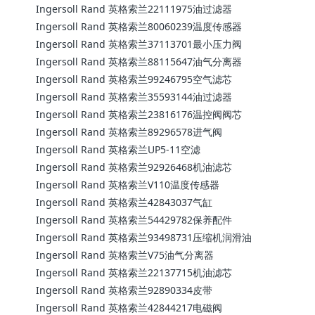
Ingersoll Rand 英格索兰22111975油过滤器
Ingersoll Rand 英格索兰80060239温度传感器
Ingersoll Rand 英格索兰37113701最小压力阀
Ingersoll Rand 英格索兰88115647油气分离器
Ingersoll Rand 英格索兰99246795空气滤芯
Ingersoll Rand 英格索兰35593144油过滤器
Ingersoll Rand 英格索兰23816176温控阀阀芯
Ingersoll Rand 英格索兰89296578进气阀
Ingersoll Rand 英格索兰UP5-11空滤
Ingersoll Rand 英格索兰92926468机油滤芯
Ingersoll Rand 英格索兰V110温度传感器
Ingersoll Rand 英格索兰42843037气缸
Ingersoll Rand 英格索兰54429782保养配件
Ingersoll Rand 英格索兰93498731压缩机润滑油
Ingersoll Rand 英格索兰V75油气分离器
Ingersoll Rand 英格索兰22137715机油滤芯
Ingersoll Rand 英格索兰92890334皮带
Ingersoll Rand 英格索兰42844217电磁阀