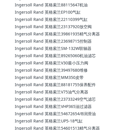
Ingersoll Rand 英格索兰88115647机油
Ingersoll Rand 英格索兰EP100气缸
Ingersoll Rand 英格索兰22110399气缸
Ingersoll Rand 英格索兰23137920放空阀
Ingersoll Rand 英格索兰39861935精气分离器
Ingersoll Rand 英格索兰23698715控制器
Ingersoll Rand 英格索兰SM-132W联轴器
Ingersoll Rand 英格索兰89265060机油滤芯
Ingersoll Rand 英格索兰V30最小压力阀
Ingersoll Rand 英格索兰39497680维修
Ingersoll Rand 英格索兰MM350皮带
Ingersoll Rand 英格索兰88181755保养配件
Ingersoll Rand 英格索兰V75油气分离器
Ingersoll Rand 英格索兰23733249空气滤芯
Ingersoll Rand 英格索兰VHP365油过滤器
Ingersoll Rand 英格索兰54672654/B润滑油
Ingersoll Rand 英格索兰UP5-18气缸
Ingersoll Rand 英格索兰54601513精气分离器