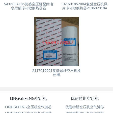
SA160SA185复盛空压机配件油
SA160185200A复盛空压机风
水后部冷却散换热器器
冷冷却散换热器2106023184
2117019991复盛螺杆空压机换
热器
LINGGEFENG空压机
优耐特斯空压机
LINGGEFENG空压机空气滤芯
优耐特斯空压机空气滤芯