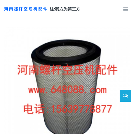
注:我方为第三方