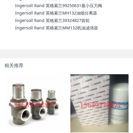
Ingersoll Rand 英格索兰99250631最小压力阀
Ingersoll Rand 英格索兰MH132油细分离器
Ingersoll Rand 英格索兰39324827齿轮
Ingersoll Rand 英格索兰MM132机油滤清器
相关推荐