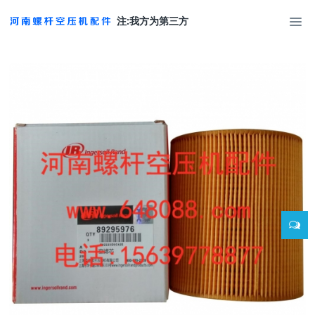
注:我方为第三方