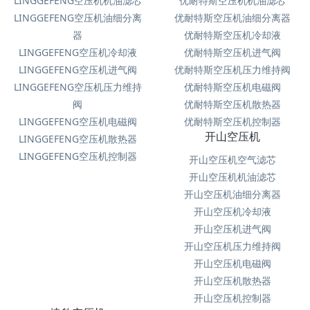
LINGGEFENG空压机机油滤芯
优耐特斯空压机机油滤芯
LINGGEFENG空压机油细分离
优耐特斯空压机油细分离器
器
优耐特斯空压机冷却液
LINGGEFENG空压机冷却液
优耐特斯空压机进气阀
LINGGEFENG空压机进气阀
优耐特斯空压机压力维持阀
LINGGEFENG空压机压力维持
优耐特斯空压机电磁阀
阀
优耐特斯空压机散热器
LINGGEFENG空压机电磁阀
优耐特斯空压机控制器
开山空压机
LINGGEFENG空压机散热器
LINGGEFENG空压机控制器
开山空压机空气滤芯
开山空压机机油滤芯
开山空压机油细分离器
开山空压机冷却液
开山空压机进气阀
开山空压机压力维持阀
开山空压机电磁阀
开山空压机散热器
开山空压机控制器