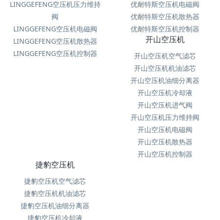
LINGGEFENG空压机压力维持
优耐特斯空压机电磁阀
阀
优耐特斯空压机散热器
LINGGEFENG空压机电磁阀
优耐特斯空压机控制器
开山空压机
LINGGEFENG空压机散热器
LINGGEFENG空压机控制器
开山空压机空气滤芯
开山空压机机油滤芯
开山空压机油细分离器
开山空压机冷却液
开山空压机进气阀
开山空压机压力维持阀
开山空压机电磁阀
开山空压机散热器
开山空压机控制器
捷豹空压机
捷豹空压机空气滤芯
捷豹空压机机油滤芯
捷豹空压机油细分离器
捷豹空压机冷却液